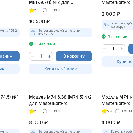
ME17.9.7(1) №2 для
MasterEditPro
MasterEditPro
5.0
1 отзыв
2 000
₽
10 500
₽
Бонусных рубл
60.06
руб.
купку:
195.2
Бонусных рублей за покупку:
315.32
руб.
В наличии
В наличии
орзину
В корзину
Купить 
ик
Купить в 1 клик
74.5) №1
Модуль М74 6.38 (M74.5) №2
Модуль М74 №
для MasterEditPro
MasterEditPro
5.0
1 отзыв
5.0
1 отзы
8 000
₽
4 000
₽
купку:
Бонусных рублей за покупку:
Бонусных рубл