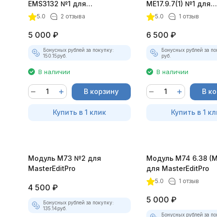
EMS3132 №1 для
ME17.9.7(1) №1 для
MasterEditPro
MasterEditPro
5.0
2 отзыва
5.0
1 отзыв
5 000
₽
6 500
₽
Бонусных рублей за покупку:
Бонусных рублей за по
150.15
руб.
руб.
В наличии
В наличии
В корзину
В к
Купить в 1 клик
Купить в 1 кл
Модуль М73 №2 для
Модуль М74 6.38 (M
MasterEditPro
для MasterEditPro
5.0
1 отзыв
4 500
₽
5 000
₽
Бонусных рублей за покупку:
135.14
руб.
Бонусных рублей за по