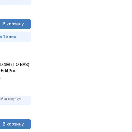
В корзину
в 1 клик
74M (ПО ВАЗ)
EditPro
в
ей за покупку:
В корзину