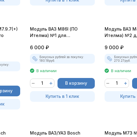
7.9.7(+)
Модуль ВАЗ М86I (ПО
Модуль ВАЗ М
ro
Ителма) №1 для
Ителма) №2 д
MasterEditPro
MasterEditPro
6 000
₽
9 000
₽
Бонусных рублей за покупку:
Бонусных рубл
180.18
руб.
270.27
руб.
купку:
В наличии
В наличии
В корзину
орзину
Купить в 1 клик
Купить 
ик
sch
Модуль ВАЗ/УАЗ Bosch
Модуль М73 №