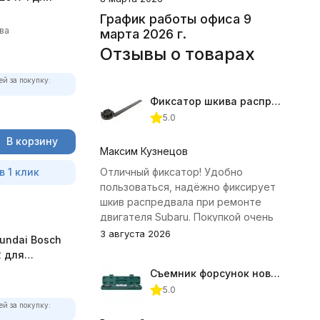
График работы офиса 9
ва
марта 2026 г.
Отзывы о товарах
ей за покупку:
Фиксатор шкива распредвала (Subaru) JTC-4409
5.0
В корзину
Максим Кузнецов
в 1 клик
Отличный фиксатор! Удобно
пользоваться, надёжно фиксирует
шкив распредвала при ремонте
двигателя Subaru. Покупкой очень
доволен.
3 августа 2026
yundai Bosch
2 для
Съемник форсунок новых дизельных двигателей Jonnesway
5.0
ей за покупку: