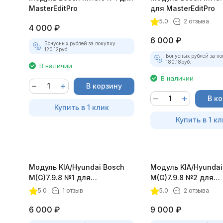
MasterEditPro
для MasterEditPro
5.0
2 отзыва
4 000
₽
6 000
₽
Бонусных рублей за покупку:
120.12
руб.
Бонусных рублей за по
180.18
руб.
В наличии
В наличии
В корзину
В к
Купить в 1 клик
Купить в 1 кл
Модуль KIA/Hyundai Bosch
Модуль KIA/Hyundai
M(G)7.9.8 №1 для
M(G)7.9.8 №2 для
MasterEditPro
MasterEditPro
5.0
1 отзыв
5.0
2 отзыва
6 000
₽
9 000
₽