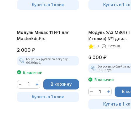
Купить в 1 клик
Купить в 1 кл
Модуль Микас 11 №1 для
Модуль УАЗ М86I (
MasterEditPro
Ителма) №1 для
MasterEditPro
5.0
1 отзыв
2 000
₽
6 000
₽
Бонусных рублей за покупку:
60.06
руб.
Бонусных рублей за по
180.18
руб.
В наличии
В наличии
В корзину
В к
Купить в 1 клик
Купить в 1 кл