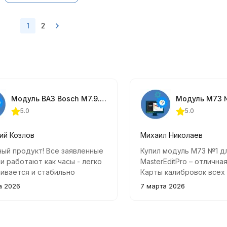
1
2
Модуль ВАЗ Bosch M7.9.7(+) №2 для MasterEditPro
5.0
5.0
ий Козлов
Михаил Николаев
ый продукт! Все заявленные
Купил модуль М73 №1 д
и работают как часы - легко
MasterEditPro – отличная
ивается и стабильно
Карты калибровок всех
ионирует. Особенно
М73 работают безупре
а 2026
7 марта 2026
овала возможность тонкой
прошивок стандартный.
ойки режима работы
легкий вес – всего 230 
еля под разные условия
Рекомендую всем!
атации.