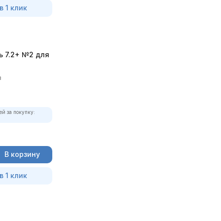
в 1 клик
ь 7.2+ №2 для
в
ей за покупку:
В корзину
в 1 клик