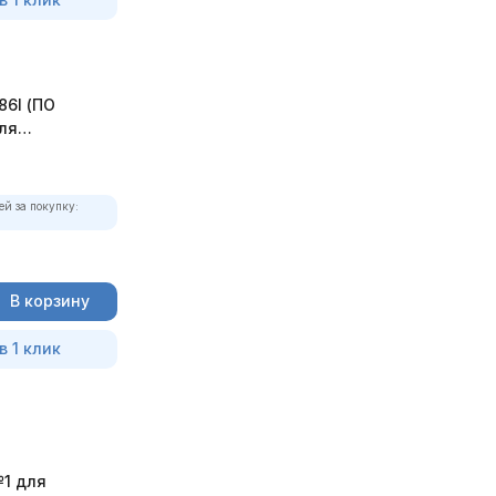
86I (ПО
ля
ей за покупку:
В корзину
в 1 клик
1 для