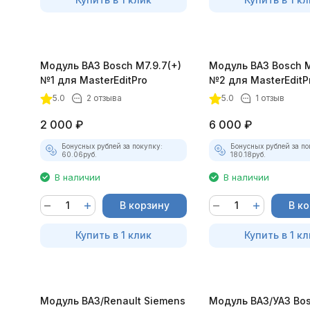
Модуль ВАЗ Bosch M7.9.7(+)
Модуль ВАЗ Bosch M
№1 для MasterEditPro
№2 для MasterEditP
5.0
2 отзыва
5.0
1 отзыв
2 000
₽
6 000
₽
Бонусных рублей за покупку:
Бонусных рублей за по
60.06
руб.
180.18
руб.
В наличии
В наличии
В корзину
В к
Купить в 1 клик
Купить в 1 кл
Модуль ВАЗ/Renault Siemens
Модуль ВАЗ/УАЗ Bo