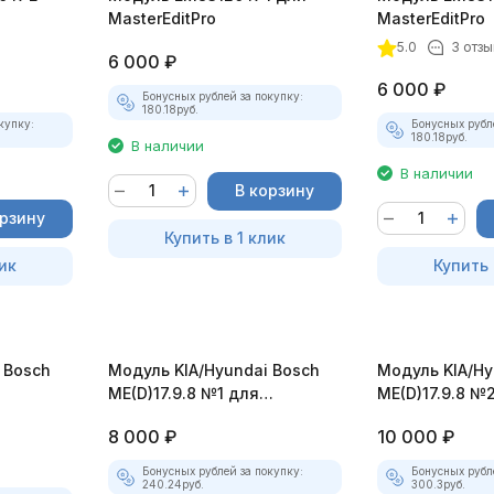
MasterEditPro
MasterEditPro
5.0
3 отзы
6 000
₽
6 000
₽
Бонусных рублей за покупку:
180.18
руб.
купку:
Бонусных рубл
180.18
руб.
В наличии
В наличии
В корзину
орзину
Купить в 1 клик
ик
Купить 
 Bosch
Модуль ​KIA/Hyundai Bosch
Модуль ​KIA/H
ME(D)17.9.8​ №1 для
ME(D)17.9.8​ №
MasterEditPro
MasterEditPro
8 000
₽
10 000
₽
Бонусных рублей за покупку:
Бонусных рубл
240.24
руб.
300.3
руб.