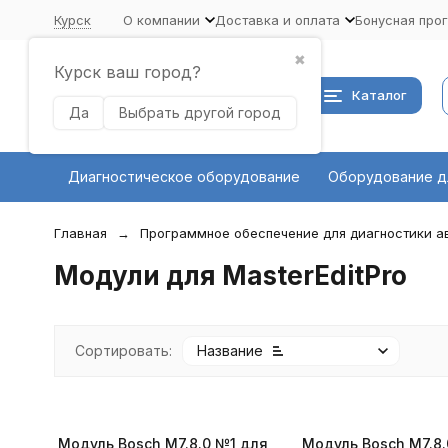
Курск
О компании
Доставка и оплата
Бонусная про
✖
Курск ваш город?
Каталог
Да
Выбрать другой город
Диагностическое оборудование
Оборудование д
Главная
Программное обеспечение для диагностики 
Модули для MasterEditPro
Сортировать:
Название
Модуль Bosch M7.8.0 №1 для
Модуль Bosch M7.8