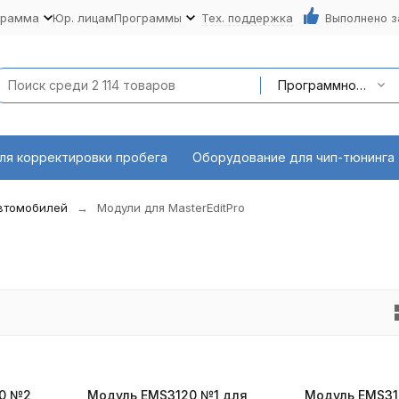
грамма
Юр. лицам
Программы
Тех. поддержка
Выполнено з
Программное обеспечение
ля корректировки пробега
Оборудование для чип-тюнинга
автомобилей
Модули для MasterEditPro
.0 №2
Модуль EMS3120 №1 для
Модуль EMS31