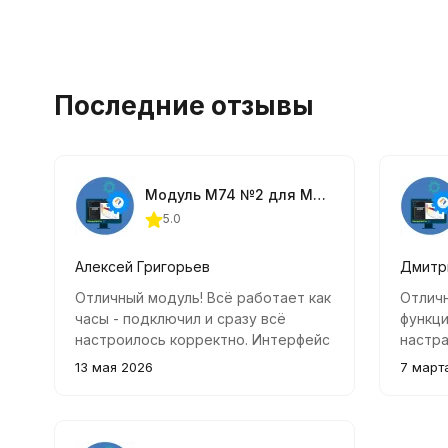
Последние отзывы
Модуль М74 №2 для MasterEditPro
5.0
Алексей Григорьев
Дмитр
Отличный модуль! Всё работает как
Отличн
часы - подключил и сразу всё
функци
настроилось корректно. Интерфейс
настра
интуитивно понятен даже новичку.
функц
13 мая 2026
7 март
Рекомендую всем, кто хочет
порад
улучшить функционал своего
настр
автомобиля.
двигат
эксплу