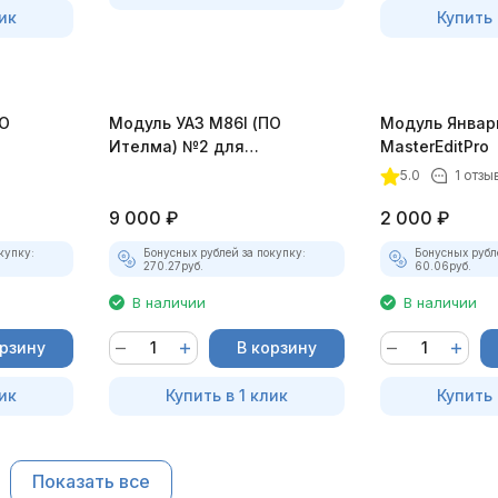
ик
Купить 
ПО
Модуль УАЗ М86I (ПО
Модуль Январ
Ителма) №2 для
MasterEditPro
MasterEditPro
5.0
1 отзы
9 000
₽
2 000
₽
купку:
Бонусных рублей за покупку:
Бонусных рубл
270.27
руб.
60.06
руб.
В наличии
В наличии
орзину
В корзину
ик
Купить в 1 клик
Купить 
Показать все