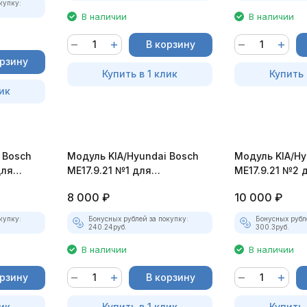
купку:
В наличии
В наличии
В корзину
орзину
Купить в 1 клик
Купить 
ик
 Bosch
Модуль ​KIA/Hyundai Bosch
Модуль ​KIA/H
для
ME17.9.21 №1 для
ME17.9.21 №2 
MasterEditPro
MasterEditPro
8 000
₽
10 000
₽
купку:
Бонусных рублей за покупку:
Бонусных рубл
240.24
руб.
300.3
руб.
В наличии
В наличии
орзину
В корзину
ик
Купить в 1 клик
Купить 