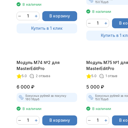
150.15
руб.
В наличии
В наличии
В корзину
В к
Купить в 1 клик
Купить в 1 кл
Модуль М74 №2 для
Модуль М75 №1 дл
MasterEditPro
MasterEditPro
5.0
2 отзыва
5.0
1 отзыв
6 000
₽
5 000
₽
Бонусных рублей за покупку:
Бонусных рублей за по
180.18
руб.
150.15
руб.
В наличии
В наличии
В корзину
В к