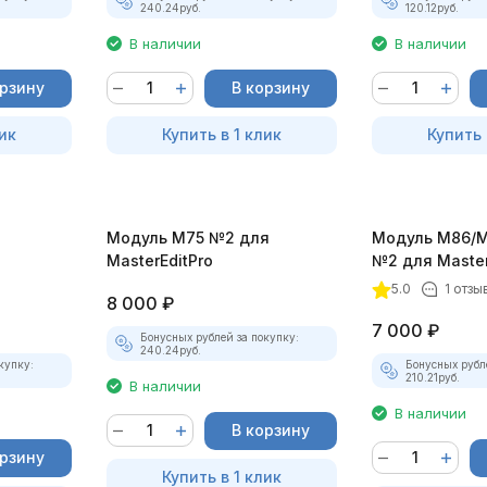
240.24
руб.
120.12
руб.
В наличии
В наличии
орзину
В корзину
ик
Купить в 1 клик
Купить 
я
Модуль М75 №2 для
Модуль М86/M
MasterEditPro
№2 для Master
5.0
1 отзы
8 000
₽
7 000
₽
Бонусных рублей за покупку:
240.24
руб.
купку:
Бонусных рубл
210.21
руб.
В наличии
В наличии
В корзину
орзину
Купить в 1 клик