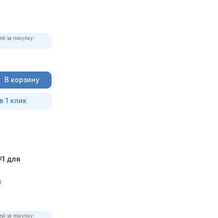
ей за покупку:
В корзину
в 1 клик
1 для
в
ей за покупку: