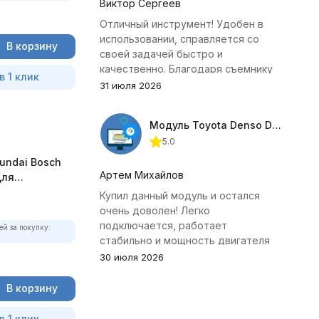
Виктор Сергеев
Отличный инструмент! Удобен в
использовании, справляется со
В корзину
своей задачей быстро и
качественно. Благодаря съемнику
в 1 клик
удалось избежать лишних хлопот с
31 июля 2026
демонтажем головки блока
цилиндров.
Модуль Toyota Denso Diesel 2.8D для ChipTuningPRO
5.0
yundai Bosch
Артем Михайлов
для
Купил данный модуль и остался
очень доволен! Легко
подключается, работает
ей за покупку:
стабильно и мощность двигателя
заметно увеличилась. Рекомендую
30 июля 2026
всем, кто занимается тюнингом
Toyota.
В корзину
в 1 клик