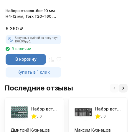
Набор вставок-бит 10 мм
H4-12 мм, Torx Т20-Т60,
Spline М5-М12
6 360
₽
Бонусных рублей за покупку:
190.99
руб.
В наличии
В корзину
Купить в 1 клик
Последние отзывы
Набор вставок-бит, 33 предмета
Набор вставок-бит 10 мм Н4-12мм, TORX® Т20-Т70 и адаптеров
5.0
5.0
Дмитрий Кузнецов
Максим Кузнецов