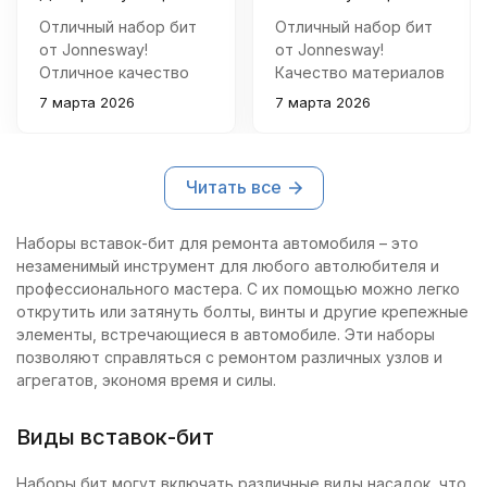
Отличный набор бит
Отличный набор бит
от Jonnesway!
от Jonnesway!
Отличное качество
Качество материалов
материалов, удобная
отличное, все
7 марта 2026
7 марта 2026
упаковка и широкий
размеры точные,
выбор размеров. Все
удобно упакованы в
элементы чётко
металлический бокс.
Читать все
подогнаны под
Теперь любые
инструмент, никаких
ремонтные работы
люфтов и
проходят быстро и
Наборы вставок-бит для ремонта автомобиля – это
расшатываний.
качественно.
незаменимый инструмент для любого автолюбителя и
Рекомендую всем
профессионального мастера. С их помощью можно легко
мастерам!
открутить или затянуть болты, винты и другие крепежные
элементы, встречающиеся в автомобиле. Эти наборы
позволяют справляться с ремонтом различных узлов и
агрегатов, экономя время и силы.
Виды вставок-бит
Наборы бит могут включать различные виды насадок, что