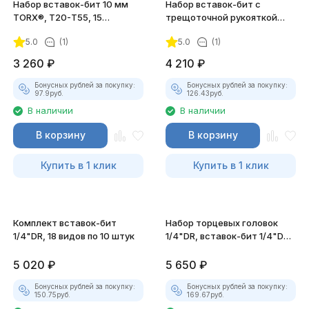
Набор вставок-бит 10 мм
Набор вставок-бит с
TORX®, Т20-Т55, 15
трещоточной рукояткой
предметов
мини 1/4"DR, 32 предмета
5.0
(1)
5.0
(1)
3 260
₽
4 210
₽
Бонусных рублей за покупку:
Бонусных рублей за покупку:
97.9
руб.
126.43
руб.
В наличии
В наличии
В корзину
В корзину
Купить в 1 клик
Купить в 1 клик
Комплект вставок-бит
Набор торцевых головок
1/4"DR, 18 видов по 10 штук
1/4"DR, вставок-бит 1/4"DR,
40 предметов
5 020
₽
5 650
₽
Бонусных рублей за покупку:
Бонусных рублей за покупку:
150.75
руб.
169.67
руб.