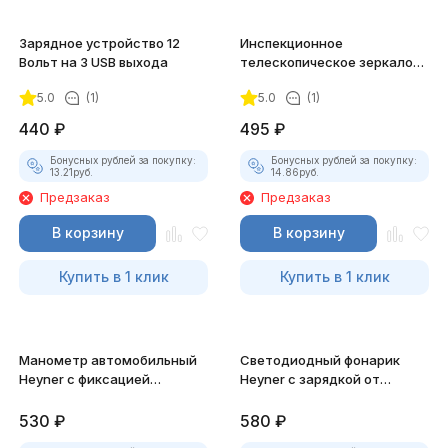
Зарядное устройство 12
Инспекционное
Вольт на 3 USB выхода
телескопическое зеркало
5x70 см.
5.0
(1)
5.0
(1)
440
₽
495
₽
Бонусных рублей за покупку:
Бонусных рублей за покупку:
13.21
руб.
14.86
руб.
Предзаказ
Предзаказ
В корзину
В корзину
Купить в 1 клик
Купить в 1 клик
Манометр автомобильный
Светодиодный фонарик
Heyner с фиксацией
Heyner с зарядкой от
результата
прикуривателя
530
₽
580
₽