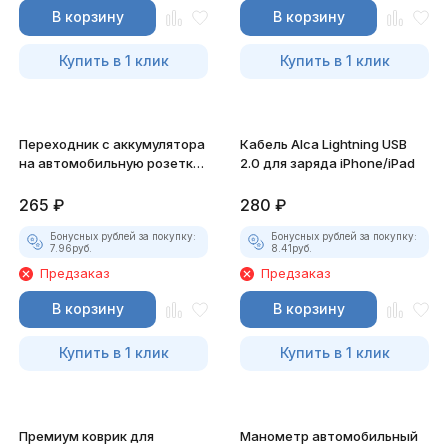
В корзину
В корзину
Купить в 1 клик
Купить в 1 клик
Переходник с аккумулятора
Кабель Alca Lightning USB
на автомобильную розетку
2.0 для заряда iPhone/iPad
(прикуриватель с
"крокодилами")
265
₽
280
₽
Бонусных рублей за покупку:
Бонусных рублей за покупку:
7.96
руб.
8.41
руб.
Предзаказ
Предзаказ
В корзину
В корзину
Купить в 1 клик
Купить в 1 клик
Премиум коврик для
Манометр автомобильный