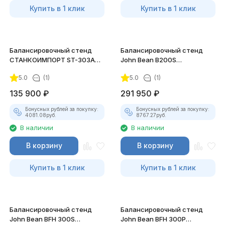
Купить в 1 клик
Купить в 1 клик
Балансировочный стенд
Балансировочный стенд
СТАНКОИМПОРТ ST-303A
John Bean B200S
(M) автомат (10"-24")
полуавтомат (8"-25")
5.0
(1)
5.0
(1)
135 900
₽
291 950
₽
Бонусных рублей за покупку:
Бонусных рублей за покупку:
4081.08
руб.
8767.27
руб.
В наличии
В наличии
В корзину
В корзину
Купить в 1 клик
Купить в 1 клик
Балансировочный стенд
Балансировочный стенд
John Bean BFH 300S
John Bean BFH 300P