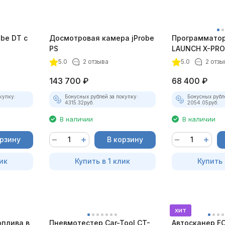
be DT с
Досмотровая камера jProbe
Программатор
PS
LAUNCH X-PRO
X431
5.0
2 отзыва
5.0
2 отзы
143 700
₽
68 400
₽
купку:
Бонусных рублей за покупку:
Бонусных рубл
4315.32
руб.
2054.05
руб.
В наличии
В наличии
орзину
В корзину
ик
Купить в 1 клик
Купить 
хит
оплива в
Пневмотестер Car-Tool CT-
Автосканер F