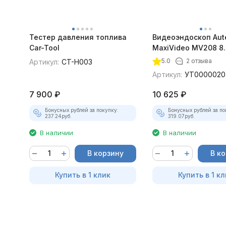
Тестер давления топлива
Видеоэндоскоп Aut
Car-Tool
MaxiVideo MV208 8.
5.0
2 отзыва
Артикул:
CT-H003
Артикул:
УТ0000020
7 900
₽
10 625
₽
Бонусных рублей за покупку:
Бонусных рублей за по
237.24
руб.
319.07
руб.
В наличии
В наличии
В корзину
В к
Купить в 1 клик
Купить в 1 кл