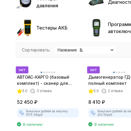
Диагност
давления
Програм
Тестеры АКБ
автоключ
Сортировать:
Название
хит
хит
АВТОАС-КАРГО (базовый
Дымогенератор ГД
комплект) - сканер для
полный комплект
грузовых а/м, автобусов и
5.0
3 отзыва
5.0
2 отзыва
спецтехники
52 450
₽
8 410
₽
Бонусных рублей за покупку:
Бонусных рублей за по
1575.08
руб.
252.55
руб.
В наличии
В наличии