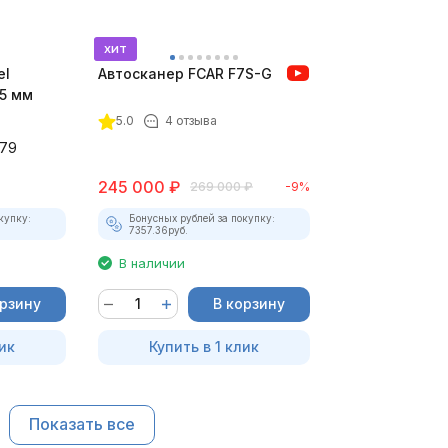
хит
el
Автосканер FCAR F7S-G
5 мм
5.0
4 отзыва
79
245 000
₽
269 000
₽
-9%
купку:
Бонусных рублей за покупку:
7357.36
руб.
В наличии
орзину
В корзину
ик
Купить в 1 клик
Показать все