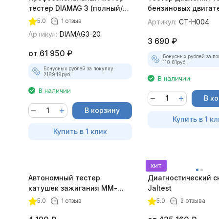
тестер DIAMAG 3 (полный/
бензиновых двигате
максимальный комплект)
Tool
5.0
1 отзыв
Артикул:
CT-H004
Артикул:
DIAMAG3-20
3 690
₽
от
61 950
₽
Бонусных рублей за по
110.81
руб.
Бонусных рублей за покупку:
2189.19
руб.
В наличии
В наличии
В к
В корзину
Купить в 1 кл
Купить в 1 клик
хит
Автономный тестер
Диагностический с
катушек зажигания ММ-
Jaltest
ТК-01(v2)
5.0
1 отзыв
5.0
2 отзыва