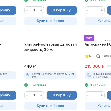
орзину
В корзину
ик
Купить в 1 клик
Купить 
хит
-
Ультрафиолетовая дымовая
Автосканер F
жидкость, 30 мл
5.0
3 отзы
440
₽
215 000
₽
23
купку:
Бонусных рублей за покупку:
13.21
Бонусных рубл
руб.
6456.46
руб.
В наличии
В наличии
орзину
В корзину
ик
Купить в 1 клик
Купить 