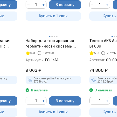
орзину
В корзину
ик
Купить в 1 клик
Купить 
вания
Набор для тестирования
Тестер АКБ Au
П с
герметичности системы
BT609
и JTC-
охлаждения JTC-1414
5.0
1 отзыв
5.0
2 отзы
Артикул:
JTC-1414
Артикул:
00-0
9 063
₽
74 800
₽
купку:
Бонусных рублей за покупку:
Бонусных рубл
272.16
руб.
2246.25
руб.
В наличии
В наличии
орзину
В корзину
ик
Купить в 1 клик
Купить 