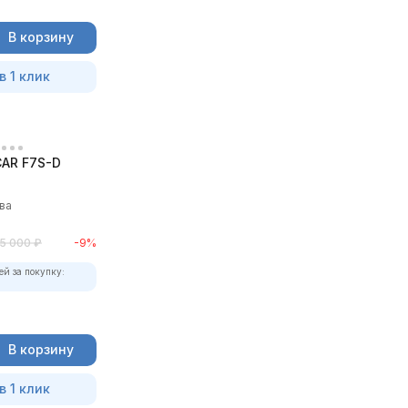
В корзину
в 1 клик
CAR F7S-D
ва
5 000
₽
-9%
ей за покупку:
В корзину
в 1 клик