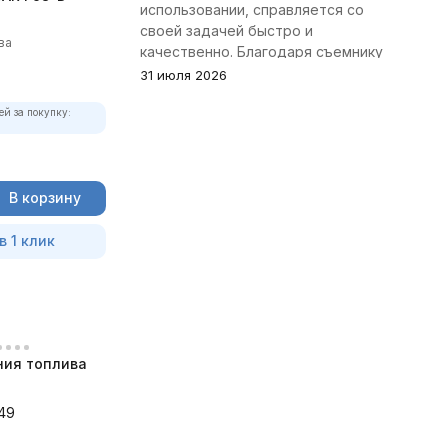
использовании, справляется со
своей задачей быстро и
ва
качественно. Благодаря съемнику
удалось избежать лишних хлопот с
31 июля 2026
демонтажем головки блока
ей за покупку:
цилиндров.
В корзину
в 1 клик
ния топлива
49