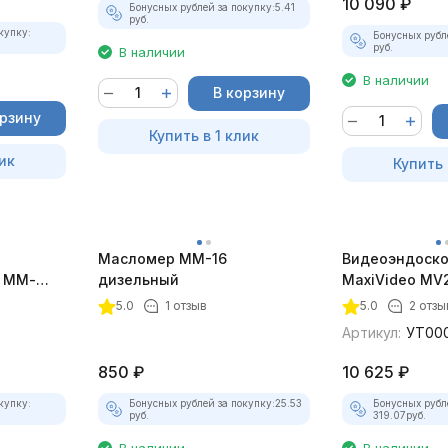
10 090
₽
Бонусных рублей за покупку:
5.41
руб.
купку:
Бонусных рубл
руб.
В наличии
В наличии
В корзину
орзину
Купить в 1 клик
ик
Купить 
р
Масломер ММ-16
Видеоэндоско
я ММ-
дизельный
MaxiVideo MV2
5.0
1 отзыв
5.0
2 отзы
Артикул:
УТ00
850
₽
10 625
₽
купку:
Бонусных рублей за покупку:
25.53
Бонусных рубл
руб.
319.07
руб.
В наличии
В наличии