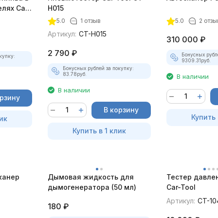
лях Car-
H015
5.0
1 отзыв
5.0
2 отзы
Артикул:
CT-H015
310 000
₽
2 790
₽
Бонусных рубл
купку:
9309.31
руб.
Бонусных рублей за покупку:
83.78
руб.
В наличии
В наличии
орзину
В корзину
Купить 
ик
Купить в 1 клик
канер
Дымовая жидкость для
Тестер давле
дымогенератора (50 мл)
Car-Tool
Артикул:
CT-10
180
₽