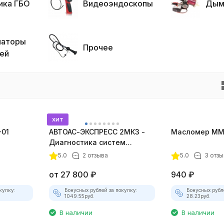
ика ГБО
Видеоэндоскопы
Дым
маторы
Прочее
ей
хит
-01
АВТОАС-ЭКСПРЕСС 2МК3 -
Масломер ММ-
Диагностика систем
зажигания
5.0
2 отзыва
5.0
3 отзы
от
27 800
₽
940
₽
купку:
Бонусных рублей за покупку:
Бонусных рубл
1049.55
руб.
28.23
руб.
В наличии
В наличии