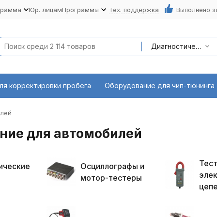
грамма
Юр. лицам
Программы
Тех. поддержка
Выполнено з
Диагностическое оборудование
ля корректировки пробега
Оборудование для чип-тюнинга
илей
ние для автомобилей
Тес
ические
Осциллографы и
элек
мотор-тестеры
цеп