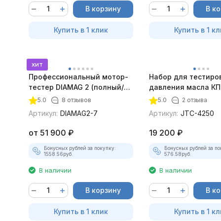
В корзину
В к
Купить в 1 клик
Купить в 1 кл
хит
Профессиональный мотор-
Набор для тестиро
тестер DIAMAG 2 (полный/
давления масла КП
максимальный комплект)
двумя манометрам
5.0
8 отзывов
5.0
2 отзыва
4250
Артикул:
DIAMAG2-7
Артикул:
JTC-4250
от
51 900
₽
19 200
₽
Бонусных рублей за покупку:
Бонусных рублей за по
1558.56
руб.
576.58
руб.
В наличии
В наличии
В корзину
В к
Купить в 1 клик
Купить в 1 кл