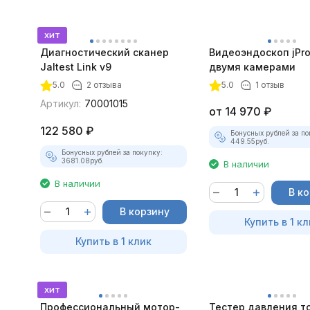
хит
Диагностический сканер
Видеоэндоскоп jPro
Jaltest Link v9
двумя камерами
5.0
2 отзыва
5.0
1 отзыв
Артикул:
70001015
от
14 970
₽
122 580
₽
Бонусных рублей за по
449.55
руб.
Бонусных рублей за покупку:
3681.08
руб.
В наличии
В наличии
В к
В корзину
Купить в 1 кл
Купить в 1 клик
хит
Профессиональный мотор-
Тестер давления т