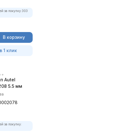
ей за покупку:
303
В корзину
в 1 клик
п Autel
08 5.5 мм
ва
0002078
ей за покупку: