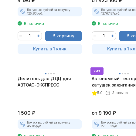
4 190
₽
от
425 160
₽
Бонусных рублей за покупку:
Бонусных рублей за по
125.83
руб.
12767.57
руб.
В наличии
В наличии
В корзину
В к
Купить в 1 клик
Купить в 1 кл
хит
Делитель для ДДЦ для
Автономный тесте
АВТОАС-ЭКСПРЕСС
катушек зажигани
ТК-01 (v2) (полный
5.0
3 отзыва
комплект)
1 500
₽
от
9 190
₽
Бонусных рублей за покупку:
Бонусных рублей за по
45.05
руб.
275.98
руб.
В наличии
В наличии