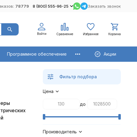
аказов:
78779
8 (800) 555-96-25
Заказать звонок
Войти
Сравнение
Избранное
Корзина
Программное обеспечение
Акции
Фильтр подбора
Цена
теры
до
трических
ей
Производитель