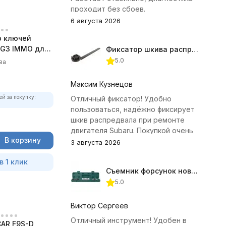
проходит без сбоев.
6 августа 2026
 ключей
G3 IMMO для
Фиксатор шкива распредвала (Subaru) JTC-4409
5.0
ва
Максим Кузнецов
ей за покупку:
Отличный фиксатор! Удобно
пользоваться, надёжно фиксирует
шкив распредвала при ремонте
двигателя Subaru. Покупкой очень
В корзину
доволен.
3 августа 2026
в 1 клик
Съемник форсунок новых дизельных двигателей Jonnesway
5.0
Виктор Сергеев
Отличный инструмент! Удобен в
CAR F9S-D