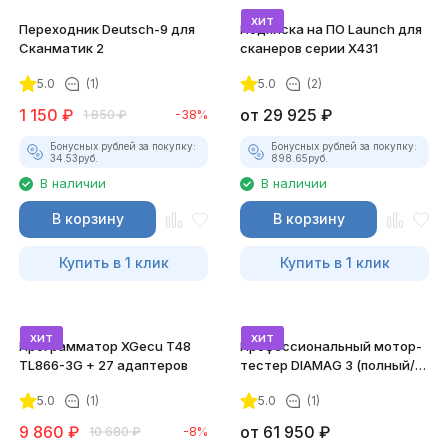
хит
Переходник Deutsch-9 для
Подписка на ПО Launch для
Сканматик 2
сканеров серии X431
5.0
(1)
5.0
(2)
1 150
₽
от
29 925
₽
1 850
₽
-38%
Бонусных рублей за покупку:
Бонусных рублей за покупку:
34.53
руб.
898.65
руб.
В наличии
В наличии
В корзину
В корзину
Купить в 1 клик
Купить в 1 клик
хит
хит
Программатор XGecu T48
Профессиональный мотор-
TL866-3G + 27 адаптеров
тестер DIAMAG 3 (полный/
максимальный комплект)
5.0
(1)
5.0
(1)
9 860
₽
от
61 950
₽
10 680
₽
-8%