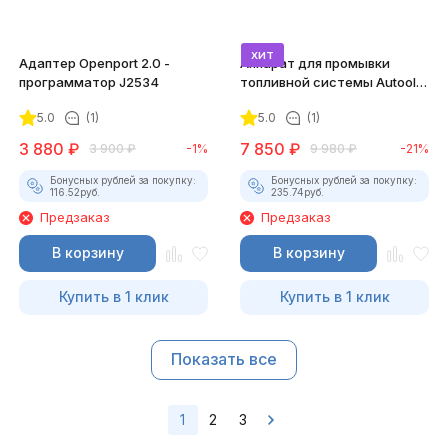
хит
Адаптер Openport 2.0 -
Аппарат для промывки
программатор J2534
топливной системы Autool
C100
5.0
(1)
5.0
(1)
3 880
₽
7 850
₽
3 900
₽
-1%
9 980
₽
-21%
Бонусных рублей за покупку:
Бонусных рублей за покупку:
116.52
руб.
235.74
руб.
Предзаказ
Предзаказ
В корзину
В корзину
Купить в 1 клик
Купить в 1 клик
Показать все
1
2
3