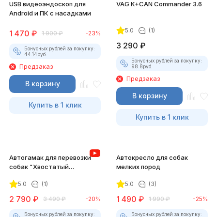
USB видеоэндоскоп для
VAG K+CAN Commander 3.6
Android и ПК с насадками
5.0
(1)
1 470
₽
1 900
₽
-23%
3 290
₽
Бонусных рублей за покупку:
44.14
руб.
Бонусных рублей за покупку:
Предзаказ
98.8
руб.
Предзаказ
В корзину
В корзину
Купить в 1 клик
Купить в 1 клик
Автогамак для перевозки
Автокресло для собак
собак "Хвостатый
мелких пород
пассажир" с боковой
5.0
(1)
5.0
(3)
защитой дверей и ремнем
безопасности
2 790
₽
1 490
₽
3 490
₽
-20%
1 990
₽
-25%
Бонусных рублей за покупку:
Бонусных рублей за покупку: