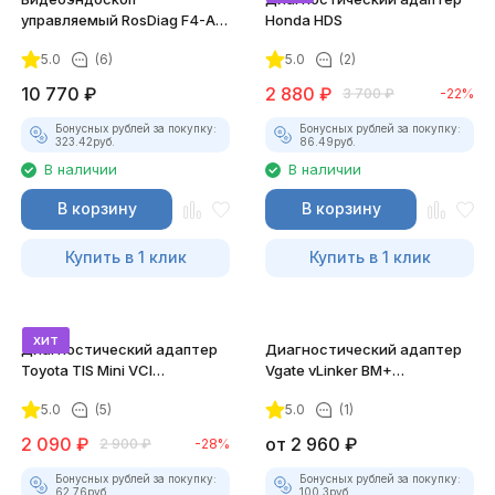
управляемый RosDiag F4-A
Honda HDS
(8.5 мм, 1280P, зонд 1 метр)
5.0
(6)
5.0
(2)
10 770
₽
2 880
₽
3 700
₽
-22%
Бонусных рублей за покупку:
Бонусных рублей за покупку:
323.42
руб.
86.49
руб.
В наличии
В наличии
В корзину
В корзину
Купить в 1 клик
Купить в 1 клик
хит
Диагностический адаптер
Диагностический адаптер
Toyota TIS Mini VCI
Vgate vLinker BM+
(Techstream)
(BLE+Bluetooth 4.0/Bluetooth
5.0
(5)
5.0
(1)
3.0)
2 090
₽
от
2 960
₽
2 900
₽
-28%
Бонусных рублей за покупку:
Бонусных рублей за покупку:
62.76
руб.
100.3
руб.