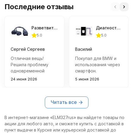
Последние отзывы
Разветвитель OBD2
Диагностический адаптер Vgate vLinker BM+ (BLE+Bluetooth 4.0/Bluetooth 3.0)
5.0
5.0
Сергей Сергеев
Василий
Отличная вещь!
Покупал для BMW и
Решила проблему
использования через
одновременной
смартфон.
работы нескольких
Подключается
24 июня 2026
5 июня 2026
приборов через порт
быстро, связь не
OBD2. Качество
теряет, работает
изготовления
намного стабильнее
Читать все
хорошее, все
дешёвых ELM-
контакты работают
адаптеров с
четко.
маркетплейсов.
В интернет-магазине «ELM327rus» вы найдете товары по
Использую для
акции для любого авто, и сможете купить с доставкой в
контроля параметров
пункт выдачи в Курске или курьерской доставкой до