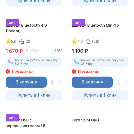
Купить в 1 клик
Купить в 1 клик
хит
хит
ELM327 BlueTooth 4.0
ELM327 Bluetooth Mini 1.5
(Viecar)
5.0
(2)
4.9
(68)
1 670
₽
1 190
₽
3 200
₽
-48%
Бонусных рублей за покупку:
Бонусных рублей за покупку:
50.15
руб.
35.74
руб.
Предзаказ
Предзаказ
В корзину
В корзину
Купить в 1 клик
Купить в 1 клик
хит
ELM327 USB с
Ford VCM OBD
переключателем 1.5