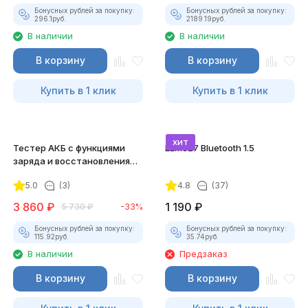
Бонусных рублей за покупку:
Бонусных рублей за покупку:
296.1
руб.
2189.19
руб.
В наличии
В наличии
В корзину
В корзину
Купить в 1 клик
Купить в 1 клик
хит
Тестер АКБ с функциями
ELM327 Bluetooth 1.5
заряда и восстановления
KONNWEI KW510
5.0
(3)
4.8
(37)
3 860
₽
1 190
₽
5 730
₽
-33%
Бонусных рублей за покупку:
Бонусных рублей за покупку:
115.92
руб.
35.74
руб.
В наличии
Предзаказ
В корзину
В корзину