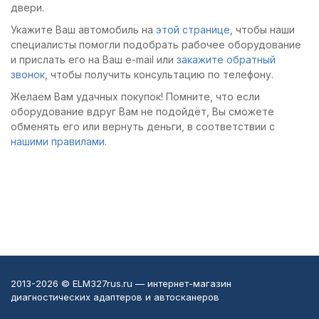
двигателя и
двери.
периодической
Укажите Ваш автомобиль на
этой странице
, чтобы наши
диагностики. Могу
специалисты помогли подобрать рабочее оборудование
рекомендовать к
и прислать его на Ваш e-mail или
закажите обратный
приобретению
звонок
, чтобы получить консультацию по телефону.
Желаем Вам удачных покупок! Помните, что если
оборудование вдруг Вам не подойдёт, Вы сможете
обменять его или вернуть деньги, в соответствии с
нашими правилами
.
2013-2026 © ELM327rus.ru — интернет-магазин
диагностических адаптеров и автосканеров