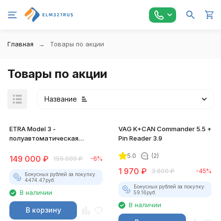
Главная
Товары по акции
Товары по акции
Название
ETRA Model 3 -
VAG K+CAN Commander 5.5 +
полуавтоматическая
Pin Reader 3.9
станция для
5.0
(2)
автокондиционеров
149 000
₽
159 000
₽
-6%
1 970
₽
3 600
₽
-45%
Бонусных рублей за покупку:
4474.47
руб.
Бонусных рублей за покупку:
В наличии
59.16
руб.
В наличии
В корзину