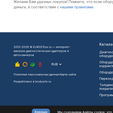
Желаем Вам удачных покупок! Помните, что если обор
деньги, в соответствии с
нашими правилами
.
Катало
2013-2026 © ELM327rus.ru — интернет-
магазин диагностических адаптеров и
Диагнос
автосканеров
оборудо
Оборудо
RUB
коррект
Оборудо
Политика персональных данных
Карта сайта
Переход
Разработано в
bodysite.ru
Толщин
покрыти
Програ
Хорошо
Мы сохраняем файлы cookie: это 