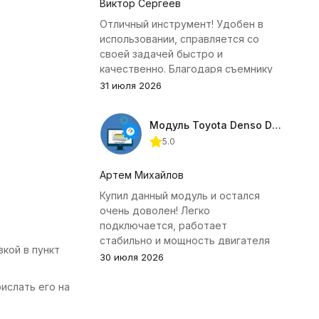
Виктор Сергеев
Отличный инструмент! Удобен в
использовании, справляется со
своей задачей быстро и
качественно. Благодаря съемнику
удалось избежать лишних хлопот с
31 июля 2026
демонтажем головки блока
цилиндров.
Модуль Toyota Denso Diesel 2.8D для ChipTuningPRO
5.0
Артем Михайлов
Купил данный модуль и остался
очень доволен! Легко
подключается, работает
стабильно и мощность двигателя
кой в пункт
заметно увеличилась. Рекомендую
30 июля 2026
всем, кто занимается тюнингом
Toyota.
ислать его на