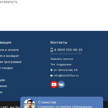
ли вернуть
мация
Контакты
ка и оплата
8 (800) 555-96-25
Звонок бесплатный по РФ
ия и возврат
Заказать звонок
ая программа
Тех. поддержка
и скидки
ул. Запольная, 56
info@elm327rus.ru
цам
ании
ты
ы
Станислав
айт, мы будем считать, что Вас это устраивает.
Специалист по подбору оборудования