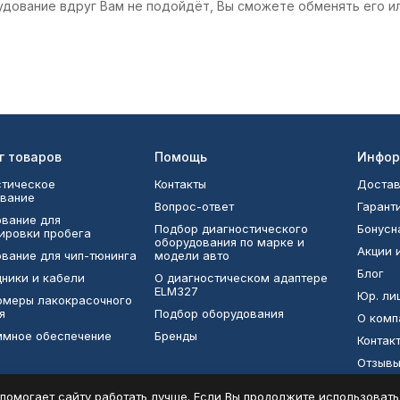
удование вдруг Вам не подойдёт, Вы сможете обменять его и
г товаров
Помощь
Инфор
тическое
Контакты
Достав
вание
Вопрос-ответ
Гарант
вание для
Подбор диагностического
Бонусн
ировки пробега
оборудования по марке и
Акции 
вание для чип-тюнинга
модели авто
Блог
ники и кабели
О диагностическом адаптере
ELM327
Юр. ли
омеры лакокрасочного
я
Подбор оборудования
О комп
ммное обеспечение
Бренды
Контак
Отзыв
ТОПы
помогает сайту работать лучше. Если Вы продолжите использовать с