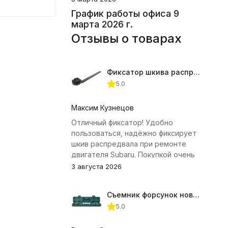
График работы офиса 9
марта 2026 г.
Отзывы о товарах
Фиксатор шкива распредвала (Subaru) JTC-4409
5.0
Максим Кузнецов
Отличный фиксатор! Удобно
пользоваться, надёжно фиксирует
шкив распредвала при ремонте
двигателя Subaru. Покупкой очень
доволен.
3 августа 2026
Съемник форсунок новых дизельных двигателей Jonnesway
5.0