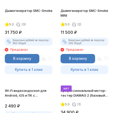
Дымогенератор SMC-Smoke
Дымогенератор SMC-Smoke
MINI
5.0
(3)
5.0
(2)
31 750
₽
11 500
₽
Бонусных рублей за покупку:
Бонусных рублей за покупку:
953.45
руб.
345.35
руб.
Предзаказ
Предзаказ
В корзину
В корзину
Купить в 1 клик
Купить в 1 клик
хит
Wi-Fi видеоэндоскоп для
Профессиональный мотор-
Android, iOS и ПК с
тестер DIAMAG 2 (базовый
насадками
комплект)
5.0
(1)
2 490
₽
34 900
₽