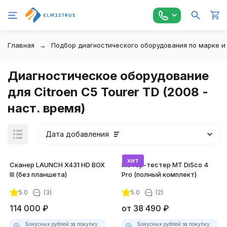
Главная
Подбор диагностического оборудования по марке и
Диагностическое оборудование
для Citroen C5 Tourer TD (2008 -
наст. время)
Дата добавления
хит
Сканер LAUNCH X431 HD BOX
Мотор-тестер MT DiSco 4
III (без планшета)
Pro (полный комплект)
5.0
(3)
5.0
(2)
114 000
₽
от
38 490
₽
Бонусных рублей за покупку:
Бонусных рублей за покупку: