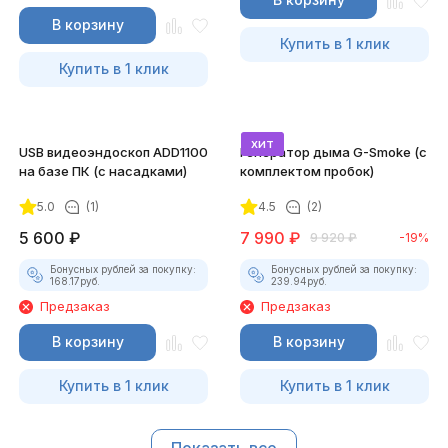
В корзину
Купить в 1 клик
Купить в 1 клик
хит
USB видеоэндоскоп ADD1100
Генератор дыма G-Smoke (c
на базе ПК (с насадками)
комплектом пробок)
5.0
(1)
4.5
(2)
5 600
₽
7 990
₽
9 920
₽
-19%
Бонусных рублей за покупку:
Бонусных рублей за покупку:
168.17
руб.
239.94
руб.
Предзаказ
Предзаказ
В корзину
В корзину
Купить в 1 клик
Купить в 1 клик