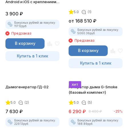
Android и iOS с креплением
для смартфона
5.0
(1)
3 900
₽
от
168 510
₽
Бонусных рублей за покупку:
117.12
руб.
Бонусных рублей за покупку:
Предзаказ
5060.36
руб.
Предзаказ
В корзину
В корзину
Купить в 1 клик
Купить в 1 клик
хит
Дымогенератор ГД-02
Генератор дыма G-Smoke
(базовый комплект)
5.0
(2)
5.0
(5)
7 630
₽
6 290
₽
8 400
₽
-25%
Бонусных рублей за покупку:
Бонусных рублей за покупку:
229.13
руб.
188.89
руб.