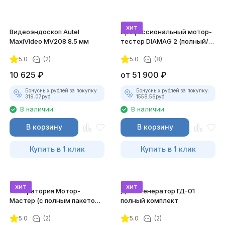
хит
Видеоэндоскоп Autel
Профессиональный мотор-
MaxiVideo MV208 8.5 мм
тестер DIAMAG 2 (полный/
максимальный комплект)
5.0
(2)
5.0
(8)
10 625
₽
от
51 900
₽
Бонусных рублей за покупку:
Бонусных рублей за покупку:
319.07
руб.
1558.56
руб.
В наличии
В наличии
В корзину
В корзину
Купить в 1 клик
Купить в 1 клик
хит
хит
Лаборатория Мотор-
Дымогенератор ГД-01
Мастер (с полным пакетом
полный комплект
лицензий)
5.0
(2)
5.0
(2)