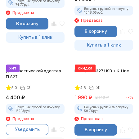
Бонусных рублей за покупку:
74.77
руб.
Бонусных рублей за покупку:
Предзаказ
1048.05
руб.
Предзаказ
В корзину
В корзину
Купить в 1 клик
Купить в 1 клик
хит
скидка
Диагностический адаптер
Набор ELM327 USB + K-Line
ELS27
5.0
(3)
4.8
(4)
4 400
₽
1 990
₽
2 140
₽
-7%
Бонусных рублей за покупку:
Бонусных рублей за покупку:
132.13
руб.
59.76
руб.
Предзаказ
Предзаказ
Уведомить
В корзину