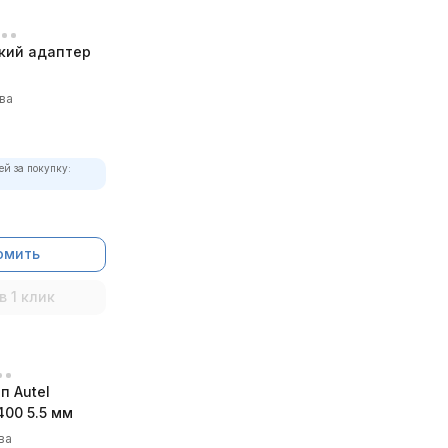
кий адаптер
ва
ей за покупку:
омить
в 1 клик
п Autel
00 5.5 мм
ва