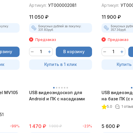
Артикул:
УТ000002081
Артикул:
УТ00
11 050
₽
11 900
₽
купку:
Бонусных рублей за покупку:
Бонусных рубл
331.83
руб.
357.36
руб.
Предзаказ
Предзаказ
орзину
В корзину
ик
Купить в 1 клик
Купить 
el MV105
USB видеоэндоскоп для
USB видеоэнд
Android и ПК с насадками
на базе ПК (с
5.0
1 отзы
51
1 470
₽
5 600
₽
-99%
1 900
₽
-23%