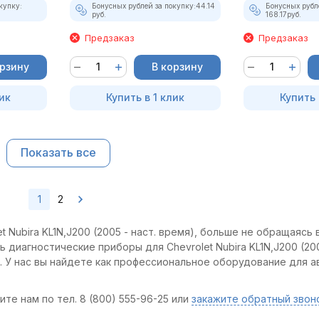
купку:
Бонусных рублей за покупку:
44.14
Бонусных рубл
руб.
168.17
руб.
Предзаказ
Предзаказ
орзину
В корзину
ик
Купить в 1 клик
Купить 
Показать все
1
2
 Nubira KL1N,J200 (2005 - наст. время), больше не обращаясь 
 диагностические приборы для Chevrolet Nubira KL1N,J200 (200
. У нас вы найдете как профессиональное оборудование для а
те нам по тел. 8 (800) 555-96-25 или
закажите обратный звон