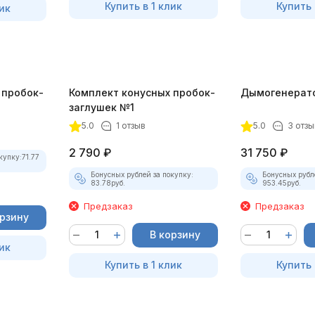
Купить в 1 клик
Купить 
ик
 пробок-
Комплект конусных пробок-
Дымогенерат
заглушек №1
5.0
1 отзыв
5.0
3 отзы
2 790
₽
31 750
₽
купку:
71.77
Бонусных рублей за покупку:
Бонусных рубл
83.78
руб.
953.45
руб.
Предзаказ
Предзаказ
орзину
В корзину
ик
Купить в 1 клик
Купить 