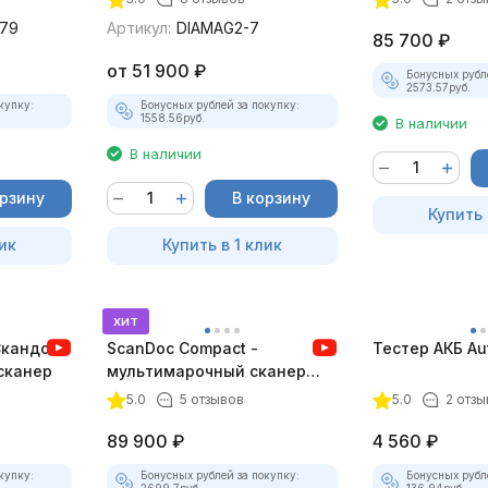
79
Артикул:
DIAMAG2-7
85 700
₽
от
51 900
₽
Бонусных рубл
2573.57
руб.
купку:
Бонусных рублей за покупку:
1558.56
руб.
В наличии
В наличии
орзину
В корзину
Купить 
ик
Купить в 1 клик
хит
Скандок)
ScanDoc Compact -
Тестер АКБ Au
сканер
мультимарочный сканер
(Полный)
5.0
5 отзывов
5.0
2 отзы
89 900
₽
4 560
₽
купку:
Бонусных рублей за покупку:
Бонусных рубл
2699.7
руб.
136.94
руб.