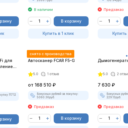
В наличии
Предзаказ
орзину
В корзину
ик
Купить в 1 клик
Купить 
снято с производства
Fi для
Автосканер FCAR F5-G
Дымогенерато
еплением
5.0
1 отзыв
5.0
2 отзы
от
168 510
₽
7 630
₽
Бонусных рублей за покупку:
Бонусных рубл
купку:
117.12
5060.36
руб.
229.13
руб.
Предзаказ
Предзаказ
В корзину
орзину