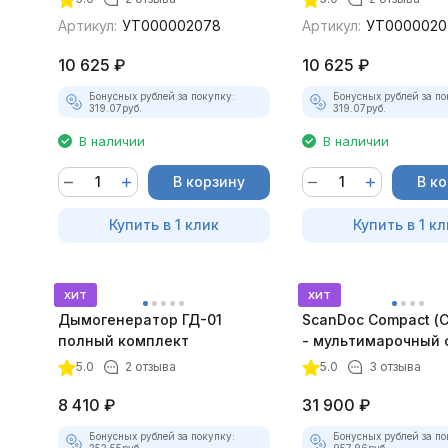
Артикул:
УТ000002078
Артикул:
УТ0000020
10 625
₽
10 625
₽
Бонусных рублей за покупку:
Бонусных рублей за по
319.07
руб.
319.07
руб.
В наличии
В наличии
В корзину
В к
Купить в 1 клик
Купить в 1 кл
хит
хит
Дымогенератор ГД-01
ScanDoc Compact (
полный комплект
- мультимарочный 
5.0
2 отзыва
5.0
3 отзыва
8 410
₽
31 900
₽
Бонусных рублей за покупку:
Бонусных рублей за по
252.55
руб.
957.96
руб.