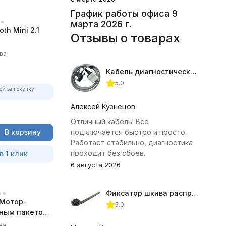
График работы офиса 9
марта 2026 г.
th Mini 2.1
Отзывы о товарах
ва
Кабель диагностический ГАЗ 24 для АВТОАС
5.0
ей за покупку:
Алексей Кузнецов
Отличный кабель! Всё
В корзину
подключается быстро и просто.
Работает стабильно, диагностика
проходит без сбоев.
в 1 клик
6 августа 2026
Фиксатор шкива распредвала (Subaru) JTC-4409
Мотор-
5.0
лным пакетом
ва