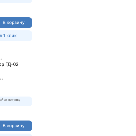
В корзину
в 1 клик
р ГД-02
ва
ей за покупку:
В корзину