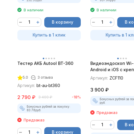
В наличии
В наличии
В корзину
В к
Купить в 1 клик
Купить в 1 кл
Тестер АКБ Autool BT-360
Видеоэндоскоп Wi-
Android и iOS с кр
для смартфона
5.0
3 отзыва
Артикул:
ZCF110
Артикул:
bt-au-bt360
3 900
₽
2 790
₽
3 400
₽
-18%
Бонусных рублей за по
руб.
Бонусных рублей за покупку:
83.78
руб.
Предзаказ
Предзаказ
В к
В корзину