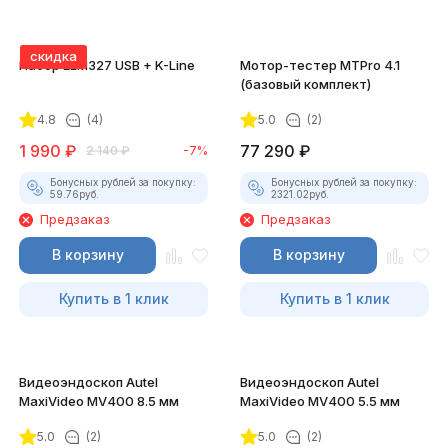
скидка
Набор ELM327 USB + K-Line
Мотор-тестер MTPro 4.1
(базовый комплект)
4.8
(4)
5.0
(2)
1 990
₽
77 290
₽
2 140
₽
-7%
Бонусных рублей за покупку:
Бонусных рублей за покупку:
59.76
руб.
2321.02
руб.
Предзаказ
Предзаказ
В корзину
В корзину
Купить в 1 клик
Купить в 1 клик
Видеоэндоскоп Autel
Видеоэндоскоп Autel
MaxiVideo MV400 8.5 мм
MaxiVideo MV400 5.5 мм
5.0
(2)
5.0
(2)