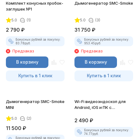
Комплект конусных пробок-
Дымогенератор SMC-Smoke
заглушек №1
5.0
(1)
5.0
(3)
2 790
₽
31 750
₽
Бонусных рублей за покупку:
Бонусных рублей за покупку:
83.78
руб.
953.45
руб.
Предзаказ
Предзаказ
В корзину
В корзину
Купить в 1 клик
Купить в 1 клик
Дымогенератор SMC-Smoke
Wi-Fi видеоэндоскоп для
MINI
Android, iOS и ПК с
насадками
5.0
(2)
2 490
₽
11 500
₽
Бонусных рублей за покупку:
74.77
руб.
Бонусных рублей за покупку: