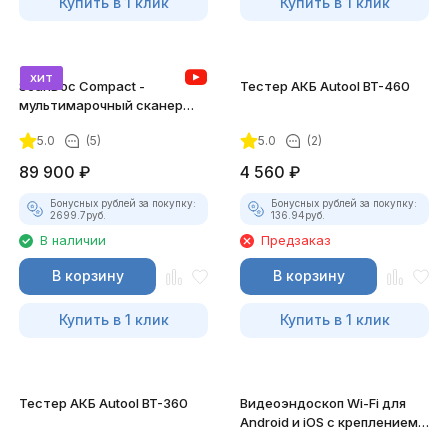
Купить в 1 клик
Купить в 1 клик
хит
ScanDoc Compact -
Тестер АКБ Autool BT-460
мультимарочный сканер
(Полный)
5.0
(5)
5.0
(2)
89 900
₽
4 560
₽
Бонусных рублей за покупку:
Бонусных рублей за покупку:
2699.7
руб.
136.94
руб.
В наличии
Предзаказ
В корзину
В корзину
Купить в 1 клик
Купить в 1 клик
Тестер АКБ Autool BT-360
Видеоэндоскоп Wi-Fi для
Android и iOS с креплением
для смартфона