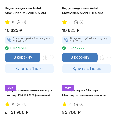
Видеоэндоскоп Autel
Видеоэндоскоп Autel
MaxiVideo MV208 5.5 мм
MaxiVideo MV208 8.5 мм
5.0
(2)
5.0
(2)
10 625
₽
10 625
₽
Бонусных рублей за покупку:
Бонусных рублей за покупку:
319.07
руб.
319.07
руб.
В наличии
В наличии
В корзину
В корзину
Купить в 1 клик
Купить в 1 клик
хит
хит
Профессиональный мотор-
Лаборатория Мотор-
тестер DIAMAG 2 (полный/
Мастер (с полным пакетом
максимальный комплект)
лицензий)
5.0
(8)
5.0
(2)
от
51 900
₽
85 700
₽