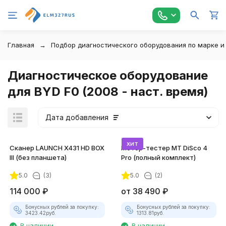
Главная
Подбор диагностического оборудования по марке и
Диагностическое оборудование
для BYD F0 (2008 - наст. время)
Дата добавления
хит
Сканер LAUNCH X431 HD BOX
Мотор-тестер MT DiSco 4
III (без планшета)
Pro (полный комплект)
5.0
(3)
5.0
(2)
114 000
₽
от
38 490
₽
Бонусных рублей за покупку:
Бонусных рублей за покупку:
3423.42
руб.
1313.81
руб.
В наличии
В наличии