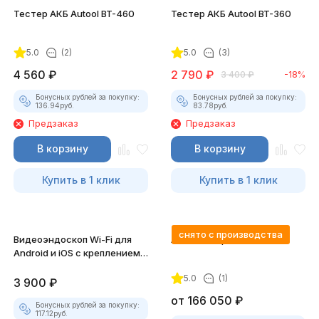
Тестер АКБ Autool BT-460
Тестер АКБ Autool BT-360
5.0
(2)
5.0
(3)
4 560
₽
2 790
₽
3 400
₽
-18%
Бонусных рублей за покупку:
Бонусных рублей за покупку:
136.94
руб.
83.78
руб.
Предзаказ
Предзаказ
В корзину
В корзину
Купить в 1 клик
Купить в 1 клик
снято с производства
Видеоэндоскоп Wi-Fi для
Автосканер FCAR F5-G
Android и iOS с креплением
для смартфона
5.0
(1)
3 900
₽
от
166 050
₽
Бонусных рублей за покупку:
117.12
руб.