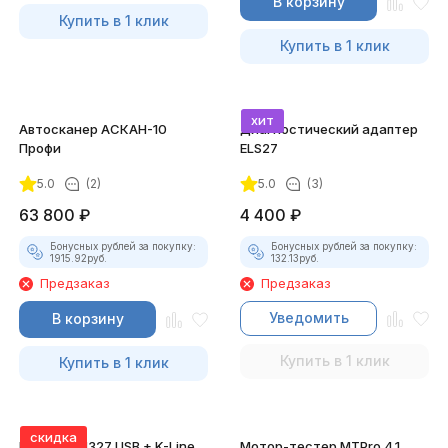
В корзину
Купить в 1 клик
Купить в 1 клик
хит
Автосканер АСКАН-10
Диагностический адаптер
Профи
ELS27
5.0
(2)
5.0
(3)
63 800
₽
4 400
₽
Бонусных рублей за покупку:
Бонусных рублей за покупку:
1915.92
руб.
132.13
руб.
Предзаказ
Предзаказ
Уведомить
В корзину
Купить в 1 клик
Купить в 1 клик
скидка
Набор ELM327 USB + K-Line
Мотор-тестер MTPro 4.1