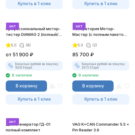
Купить в 1 клик
Купить в 1 клик
хит
хит
Профессиональный мотор-
Лаборатория Мотор-
тестер DIAMAG 2 (полный/
Мастер (с полным пакетом
максимальный комплект)
лицензий)
5.0
(8)
5.0
(2)
от
51 900
₽
85 700
₽
Бонусных рублей за покупку:
Бонусных рублей за покупку:
1558.56
руб.
2573.57
руб.
В наличии
В наличии
В корзину
В корзину
Купить в 1 клик
Купить в 1 клик
хит
Дымогенератор ГД-01
VAG K+CAN Commander 5.5 +
полный комплект
Pin Reader 3.9