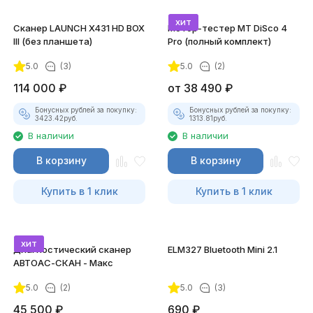
хит
Сканер LAUNCH X431 HD BOX
Мотор-тестер MT DiSco 4
III (без планшета)
Pro (полный комплект)
5.0
(3)
5.0
(2)
114 000
₽
от
38 490
₽
Бонусных рублей за покупку:
Бонусных рублей за покупку:
3423.42
руб.
1313.81
руб.
В наличии
В наличии
В корзину
В корзину
Купить в 1 клик
Купить в 1 клик
хит
Диагностический сканер
ELM327 Bluetooth Mini 2.1
АВТОАС-СКАН - Макс
5.0
(2)
5.0
(3)
45 500
₽
690
₽